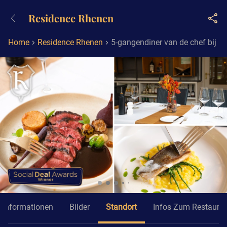
+4932211001119
Residence Rhenen
Erreichbar bis 23:00 Uhr (max
0,09€/Min)
Home
Residence Rhenen
5-gangendiner van de chef bij 
Informationen
Bilder
Standort
Infos Zum Restaura