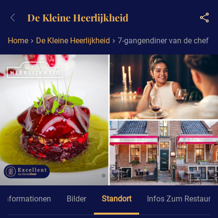
+4932211001119
De Kleine Heerlijkheid
Erreichbar bis 23:00 Uhr (max
0,09€/Min)
Home
De Kleine Heerlijkheid
7-gangendiner van de chef + k
Informationen
Bilder
Standort
Infos Zum Restaura