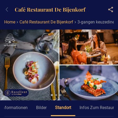
+4932211001119
Café Restaurant De Bijenkorf
Erreichbar bis 23:00 Uhr (max
0,09€/Min)
Home
Café Restaurant De Bijenkorf
3-gangen keuzediner b
Informationen
Bilder
Standort
Infos Zum Restaura