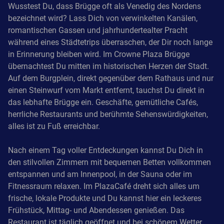
Wusstest Du, dass Brügge oft als Venedig des Nordens
bezeichnet wird? Lass Dich von verwinkelten Kanälen,
romantischen Gassen und jahrhundertealter Pracht
während eines Städtetrips überraschen, der Dir noch lange
in Erinnerung bleiben wird. Im Crowne Plaza Brügge
übernachtest Du mitten im historischen Herzen der Stadt.
Auf dem Burgplein, direkt gegenüber dem Rathaus und nur
einen Steinwurf vom Markt entfernt, tauchst Du direkt in
das lebhafte Brügge ein. Geschäfte, gemütliche Cafés,
herrliche Restaurants und berühmte Sehenswürdigkeiten,
alles ist zu Fuß erreichbar.
Nach einem Tag voller Entdeckungen kannst Du Dich in
den stilvollen Zimmern mit bequemen Betten vollkommen
entspannen und am Innenpool, in der Sauna oder im
Fitnessraum relaxen. Im PlazaCafé dreht sich alles um
frische, lokale Produkte und Du kannst hier ein leckeres
Frühstück, Mittag- und Abendessen genießen. Das
Restaurant ist täglich geöffnet und bei schönem Wetter